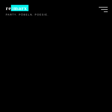
Zum
re:marx
Inhalt
PARTY. PÖBELN. POESIE.
springen