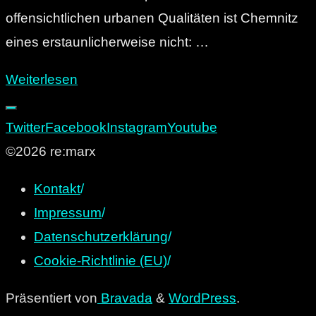
offensichtlichen urbanen Qualitäten ist Chemnitz
eines erstaunlicherweise nicht: …
"Die
Weiterlesen
22
besten
Twitter
Facebook
Instagram
Youtube
Bücher
©2026 re:marx
über
Kontakt
/
Chemnitz,
Impressum
/
die
Datenschutzerklärung
/
man
Cookie-Richtlinie (EU)
/
gelesen
haben
Präsentiert von
Bravada
&
WordPress
.