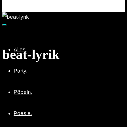
Party. Pöbeln. Poesie.
Alles.
beat-lyrik
Party.
Pöbeln.
Poesie.