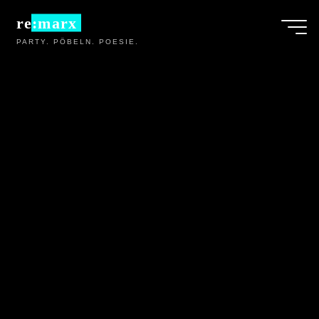
Zum
re:marx
Inhalt
PARTY. PÖBELN. POESIE.
springen