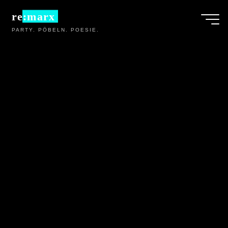
Zum
re:marx
Inhalt
PARTY. PÖBELN. POESIE.
springen