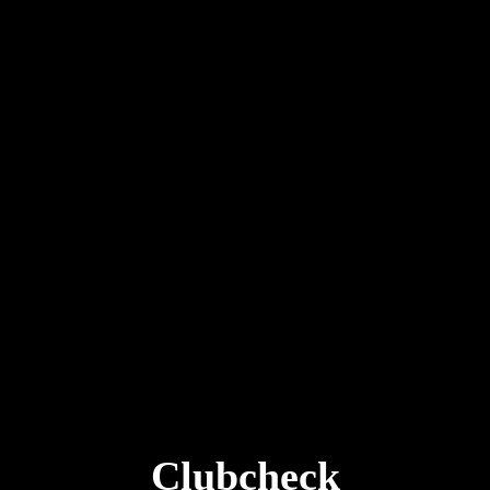
Clubcheck