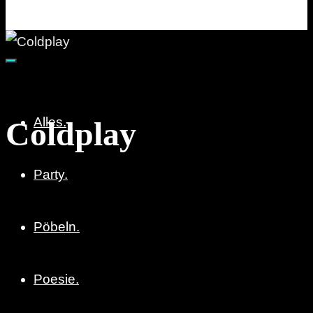
Party. Pöbeln. Poesie.
Alles.
Coldplay
Party.
Pöbeln.
Poesie.