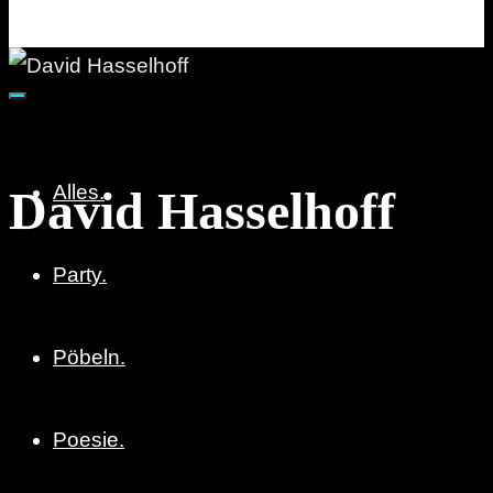
Party. Pöbeln. Poesie.
Alles.
David Hasselhoff
Party.
Pöbeln.
Poesie.