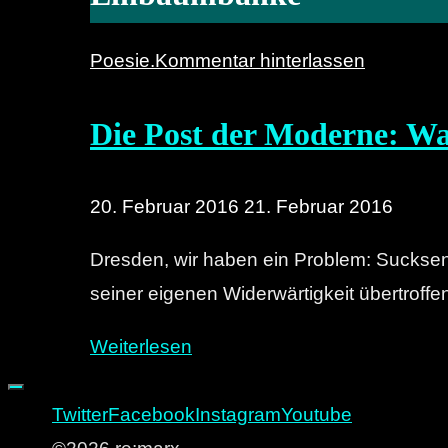
Poesie.
Kommentar hinterlassen
Die Post der Moderne: Was
20. Februar 2016
21. Februar 2016
Dresden, wir haben ein Problem: Sucksen,
seiner eigenen Widerwärtigkeit übertroff
"Die
Weiterlesen
Post
der
Twitter
Facebook
Instagram
Youtube
Moderne: