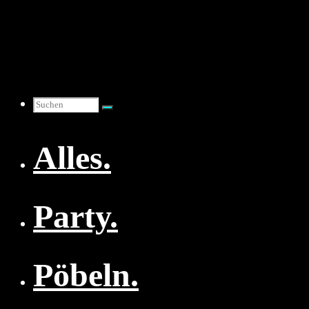
Zum
Inhalt
springen
Suchen
Alles.
nach:
Party.
Pöbeln.