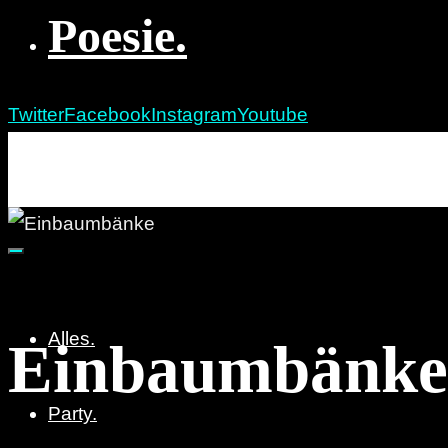
Poesie.
Twitter
Facebook
Instagram
Youtube
re:marx
Party. Pöbeln. Poesie.
Alles.
Einbaumbänke
Party.