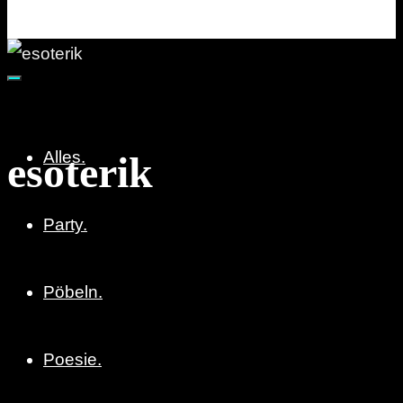
Party. Pöbeln. Poesie.
Alles.
esoterik
Party.
Pöbeln.
Poesie.