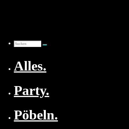
Zum
Inhalt
springen
Suchen
Alles.
nach:
Party.
Pöbeln.