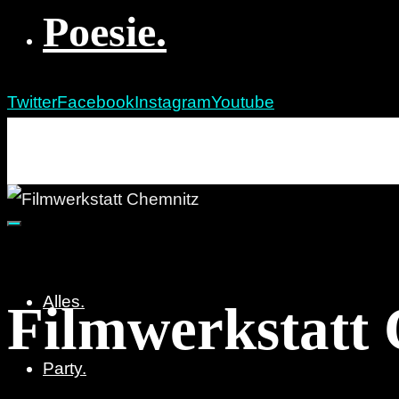
Poesie.
Twitter
Facebook
Instagram
Youtube
re:marx
Party. Pöbeln. Poesie.
Alles.
Filmwerkstatt
Party.