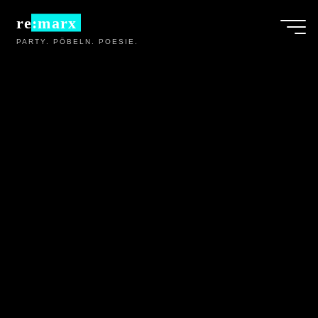
Zum
re:marx
Inhalt
PARTY. PÖBELN. POESIE.
springen