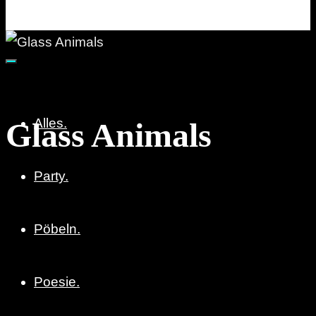
Party. Pöbeln. Poesie.
Alles.
Glass Animals
Party.
Pöbeln.
Poesie.