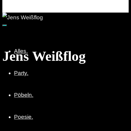
Party. Pöbeln. Poesie.
Alles.
Jens Weißflog
Party.
Pöbeln.
Poesie.