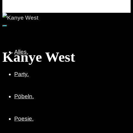
Party. Pöbeln. Poesie.
Alles.
Kanye West
Party.
Pöbeln.
Poesie.