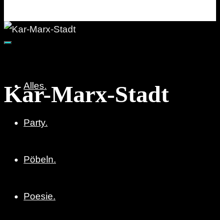
Party. Pöbeln. Poesie.
Alles.
Kar-Marx-Stadt
Party.
Pöbeln.
Poesie.