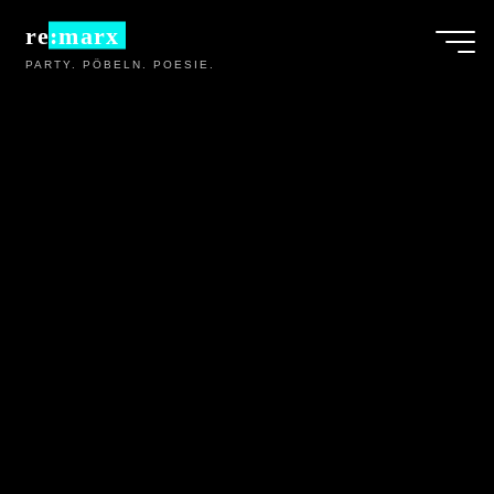
Zum
re:marx
Inhalt
PARTY. PÖBELN. POESIE.
springen