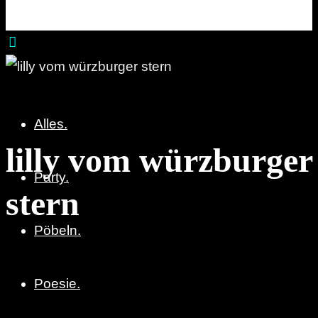
Party. Pöbeln. Poesie.
Alles.
lilly vom würzburger
Party.
stern
Pöbeln.
Poesie.