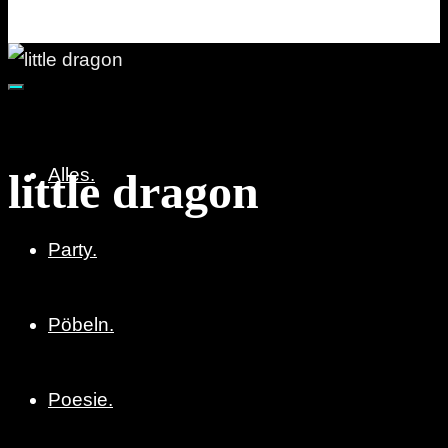
Party. Pöbeln. Poesie.
Alles.
little dragon
Party.
Pöbeln.
Poesie.