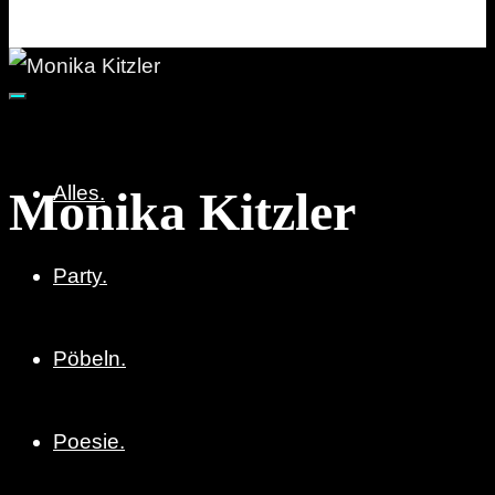
Party. Pöbeln. Poesie.
Alles.
Monika Kitzler
Party.
Pöbeln.
Poesie.