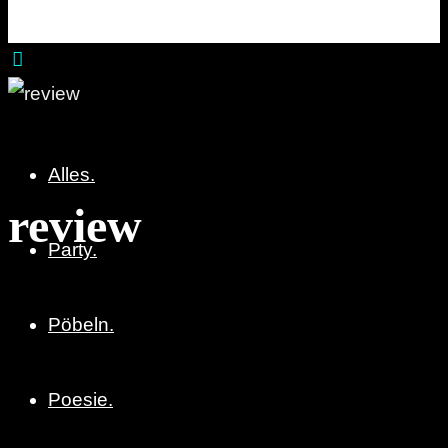
Party. Pöbeln. Poesie.
Alles.
review
Party.
Pöbeln.
Poesie.