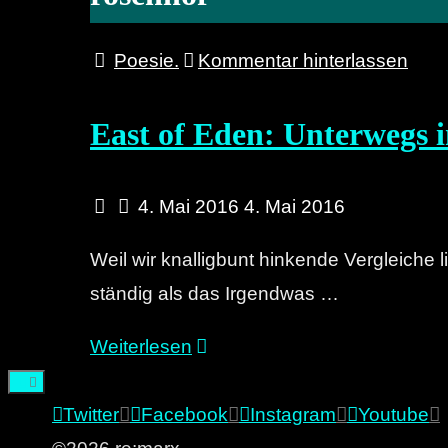
Poesie.
Kommentar hinterlassen
East of Eden: Unterwegs 
4. Mai 2016
4. Mai 2016
Weil wir knalligbunt hinkende Vergleiche l
ständig als das Irgendwas …
"East
Weiterlesen
of
Eden:
Twitter
Facebook
Instagram
Youtube
Unterwegs