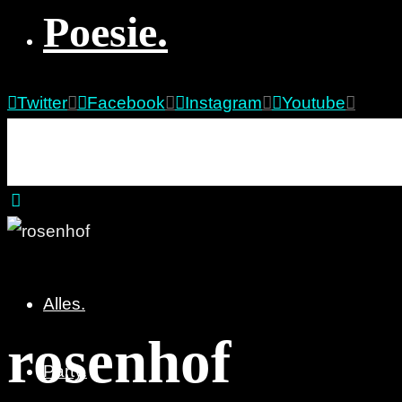
Poesie.
Twitter
Facebook
Instagram
Youtube
re:marx
Party. Pöbeln. Poesie.
Alles.
rosenhof
Party.