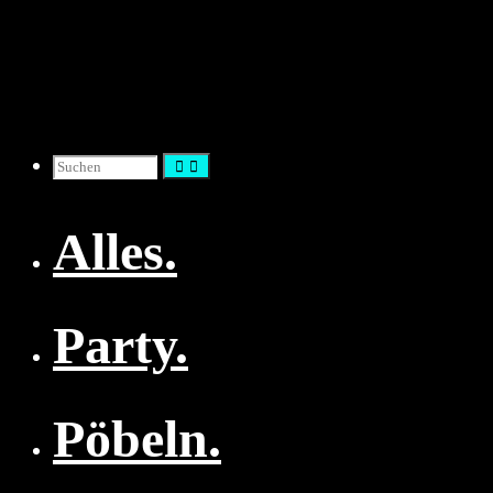
Zum
Inhalt
springen
Suchen
Alles.
nach:
Party.
Pöbeln.