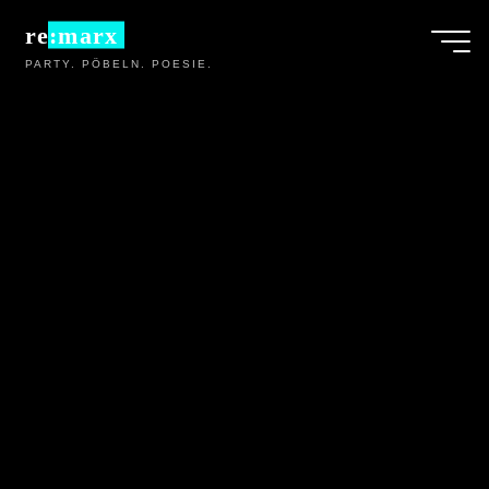
Zum
re:marx
Inhalt
PARTY. PÖBELN. POESIE.
springen