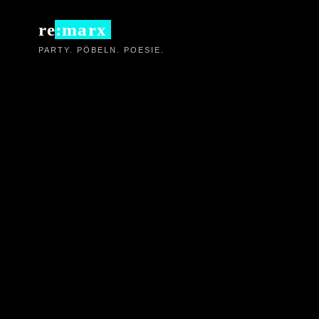
Zum
re:marx
Inhalt
PARTY. PÖBELN. POESIE.
springen