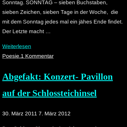
Sonntag. SONNTAG – sieben Buchstaben,
sieben Zeichen, sieben Tage in der Woche, die
mit dem Sonntag jedes mal ein jähes Ende findet.
Der Letzte macht …
"Das
Weiterlesen
Wort
Poesie.
1 Kommentar
zum
Abgefakt: Konzert- Pavillon
Sonntag:
An
auf der Schlossteichinsel
einem
Sonntag
in
30. März 2011
7. März 2012
Chemnitz"