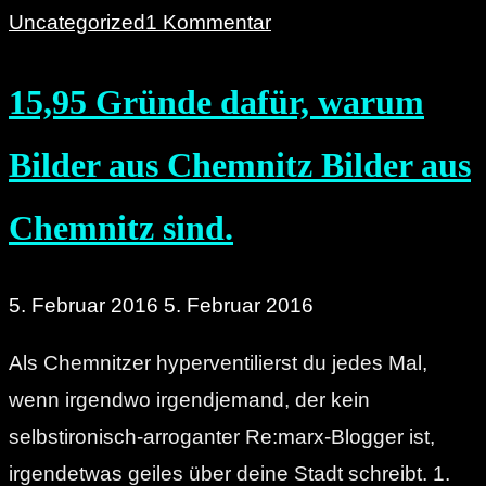
Planet
Uncategorized
1 Kommentar
Chemnitz:
15,95 Gründe dafür, warum
Als
Tourist
Bilder aus Chemnitz Bilder aus
im
rauen
Chemnitz sind.
Herz
des
5. Februar 2016
5. Februar 2016
Ostens."
Als Chemnitzer hyperventilierst du jedes Mal,
wenn irgendwo irgendjemand, der kein
selbstironisch-arroganter Re:marx-Blogger ist,
irgendetwas geiles über deine Stadt schreibt. 1.