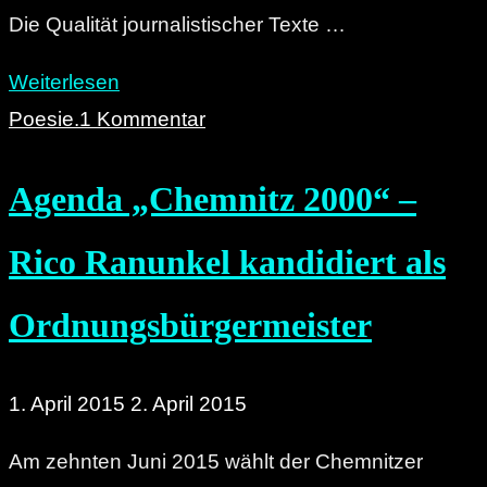
Die Qualität journalistischer Texte …
"15,95
Weiterlesen
Gründe
Poesie.
1 Kommentar
dafür,
Agenda „Chemnitz 2000“ –
warum
Bilder
Rico Ranunkel kandidiert als
aus
Chemnitz
Ordnungsbürgermeister
Bilder
aus
1. April 2015
2. April 2015
Chemnitz
sind."
Am zehnten Juni 2015 wählt der Chemnitzer