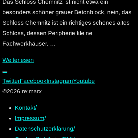
Das Schloss Chemnitz ist nicht etwa ein
besonders schöner grauer Betonblock, nein, das
Schloss Chemnitz ist ein richtiges schönes altes
Schloss, dessen Peripherie kleine
Fachwerkhäuser, …
"Abgefakt:
Weiterlesen
Konzert-
Pavillon
Twitter
Facebook
Instagram
Youtube
auf
©2026 re:marx
der
Kontakt
/
Schlossteichinsel"
Impressum
/
Datenschutzerklärung
/