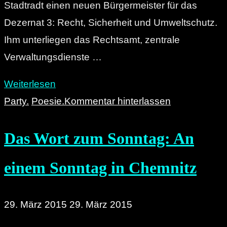
Stadtradt einen neuen Bürgermeister für das
Dezernat 3: Recht, Sicherheit und Umweltschutz.
Ihm unterliegen das Rechtsamt, zentrale
Verwaltungsdienste …
"Agenda
Weiterlesen
„Chemnitz
Party.
Poesie.
Kommentar hinterlassen
2000“
Das Wort zum Sonntag: An
–
Rico
einem Sonntag in Chemnitz
Ranunkel
kandidiert
als
29. März 2015
29. März 2015
Ordnungsbürgermeister"