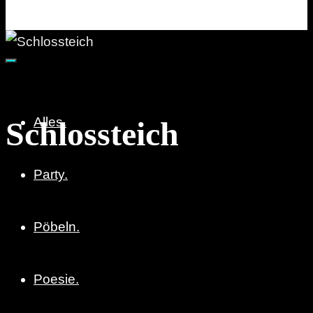
Party. Pöbeln. Poesie.
Alles.
Schlossteich
Party.
Pöbeln.
Poesie.