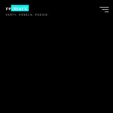
Zum
re:marx
Inhalt
PARTY. PÖBELN. POESIE.
springen