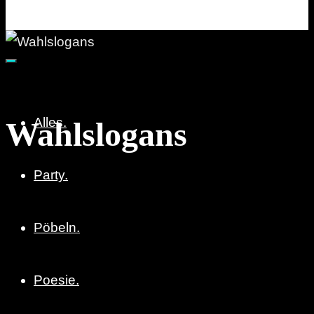
Party. Pöbeln. Poesie.
Alles.
Wahlslogans
Party.
Pöbeln.
Poesie.