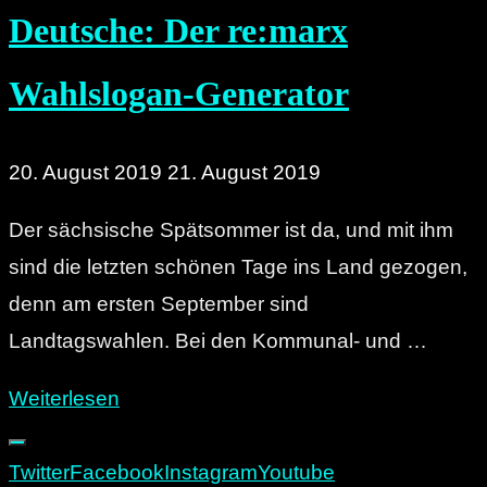
Deutsche: Der re:marx
Wahlslogan-Generator
20. August 2019
21. August 2019
Der sächsische Spätsommer ist da, und mit ihm
sind die letzten schönen Tage ins Land gezogen,
denn am ersten September sind
Landtagswahlen. Bei den Kommunal- und …
"Kartoffelsuppe
Weiterlesen
nur
für
Twitter
Facebook
Instagram
Youtube