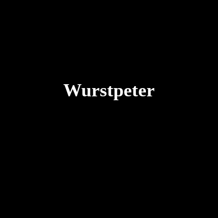
Wurstpeter