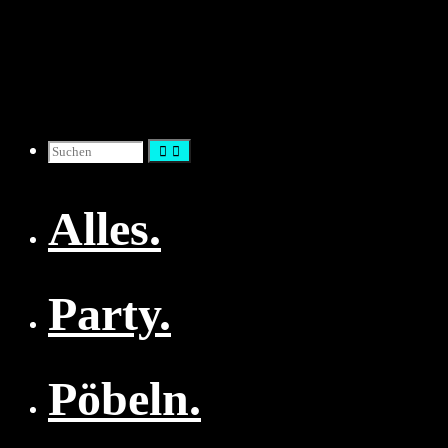
Zum
Inhalt
springen
Suchen
Alles.
nach:
Party.
Pöbeln.