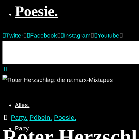
Poesie.
Twitter
Facebook
Instagram
Youtube
re:marx
Party. Pöbeln. Poesie.
Alles.
Party.
Pöbeln.
Poesie.
Party.
Roter Herzschl