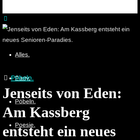
Party. Pöbeln. Poesie.
Alles.
Pöbeln.
Party.
Jenseits von Eden:
Pöbeln.
Am Kassberg
Poesie.
entsteht ein neues