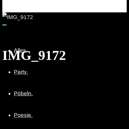
Party. Pöbeln. Poesie.
Alles.
IMG_9172
Party.
Pöbeln.
Poesie.