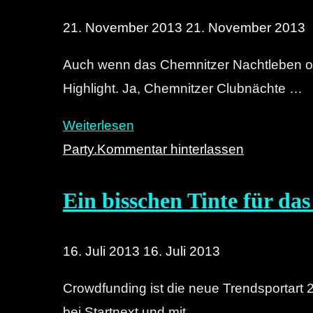
Chemnitzer"
21. November 2013
21. November 2013
Auch wenn das Chemnitzer Nachtleben oft 
Highlight. Ja, Chemnitzer Clubnächte …
"Die
Weiterlesen
Clubkultur,
Party.
Kommentar hinterlassen
ihre
Ein bisschen Tinte für da
Szene
und
ein
16. Juli 2013
16. Juli 2013
Experiment"
Crowdfunding ist die neue Trendsportart 2
bei Startnext und mit …