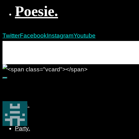
Poesie.
Twitter
Facebook
Instagram
Youtube
re:marx
Party. Pöbeln. Poesie.
Alles.
Party.