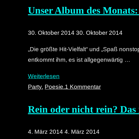
Unser Album des Monats
30. Oktober 2014
30. Oktober 2014
„Die größte Hit-Vielfalt“ und „Spaß nonsto
entkommt ihm, es ist allgegenwärtig …
"Unser
Weiterlesen
Album
Party.
Poesie.
1 Kommentar
des
Rein oder nicht rein? Das 
Monats:
Thom
Yorke
4. März 2014
4. März 2014