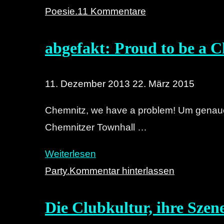
Doors
Spielchen
Poesie.
11 Kommentare
of
XX
Decision"
abgefakt: Proud to be a 
–
Die
Interviews"
11. Dezember 2013
22. März 2015
Chemnitz, we have a problem! Um genauer 
Chemnitzer Townhall …
"abgefakt:
Weiterlesen
Proud
Party.
Kommentar hinterlassen
to
Die Clubkultur, ihre Szen
be
a