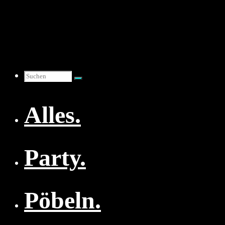
Zum
Inhalt
springen
Suchen
Alles.
nach:
Party.
Pöbeln.