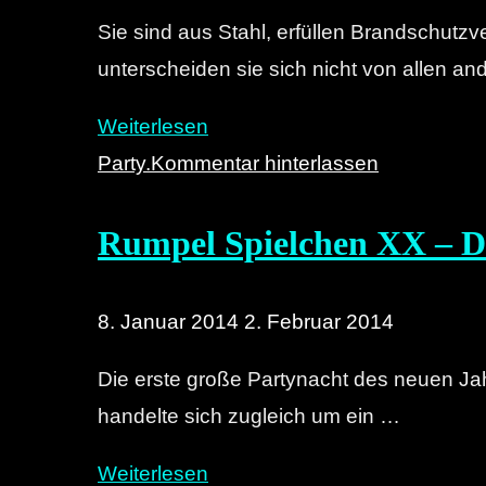
–
Sie sind aus Stahl, erfüllen Brandschut
Tomorrow
unterscheiden sie sich nicht von allen a
´s
Modern
"Rein
Weiterlesen
Boxes"
oder
Party.
Kommentar hinterlassen
nicht
Rumpel Spielchen XX – Di
rein?
Das
ist
8. Januar 2014
2. Februar 2014
hier
Die erste große Partynacht des neuen Ja
die
handelte sich zugleich um ein …
Frage:
The
"Rumpel
Weiterlesen