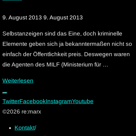
9. August 2013
9. August 2013
Selbstanzeigen sind das Eine, doch kriminelle
Elemente geben sich ja bekanntermaßen nicht so
einfach der Öffentlichkeit preis. Deswegen waren
die Agenten des MILF (Ministerium für …
"Der
Weiterlesen
Überwachung
zweiter
Twitter
Facebook
Instagram
Youtube
Teil:
©2026 re:marx
Das
Kontakt
/
MILF