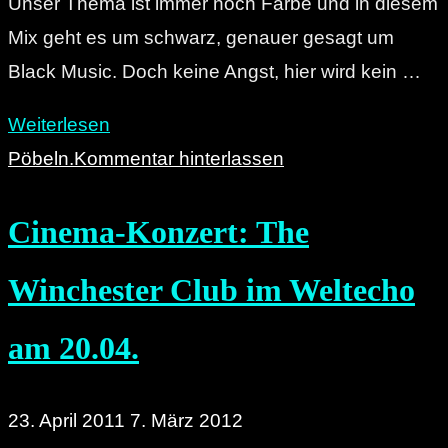
Unser Thema ist immer noch Farbe und in diesem
Mix geht es um schwarz, genauer gesagt um
Black Music. Doch keine Angst, hier wird kein …
"Kopfnicken
Weiterlesen
erwünscht:
Pöbeln.
Kommentar hinterlassen
Die
Cinema-Konzert: The
re:marx-
Mixtapes"
Winchester Club im Weltecho
am 20.04.
23. April 2011
7. März 2012