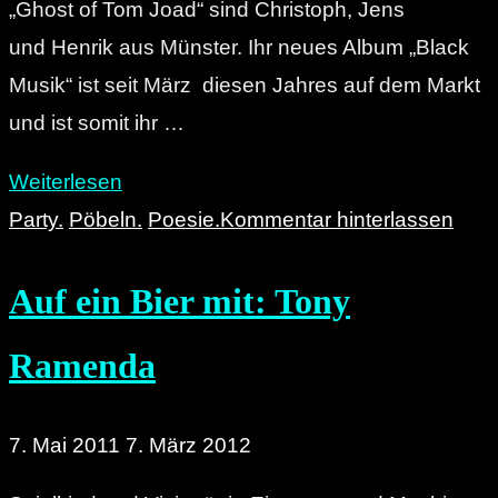
„Ghost of Tom Joad“ sind Christoph, Jens
und Henrik aus Münster. Ihr neues Album „Black
Musik“ ist seit März diesen Jahres auf dem Markt
und ist somit ihr …
"Interview
Weiterlesen
mit
Party.
Pöbeln.
Poesie.
Kommentar hinterlassen
Ghost
Auf ein Bier mit: Tony
of
Tom
Ramenda
Joad."
7. Mai 2011
7. März 2012