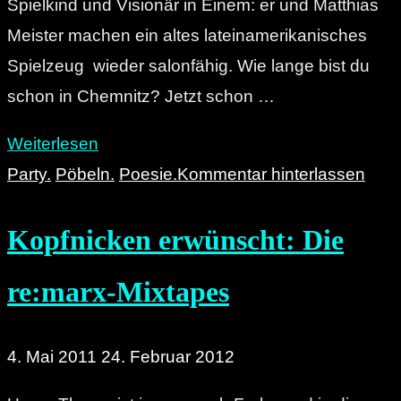
Spielkind und Visionär in Einem: er und Matthias
Meister machen ein altes lateinamerikanisches
Spielzeug wieder salonfähig. Wie lange bist du
schon in Chemnitz? Jetzt schon …
"Auf
Weiterlesen
ein
Party.
Pöbeln.
Poesie.
Kommentar hinterlassen
Bier
Kopfnicken erwünscht: Die
mit:
Tony
re:marx-Mixtapes
Ramenda"
4. Mai 2011
24. Februar 2012