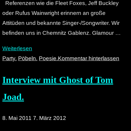
Referenzen wie die Fleet Foxes, Jeff Buckley
oder Rufus Wainwright erinnern an große
Attitüden und bekannte Singer-/Songwriter. Wir
befinden uns in Chemnitz Gablenz. Glamour …
"Hausmusik
Weiterlesen
mit:
Party.
Pöbeln.
Poesie.
Kommentar hinterlassen
Mijo
Interview mit Ghost of Tom
Biscan."
Joad.
8. Mai 2011
7. März 2012