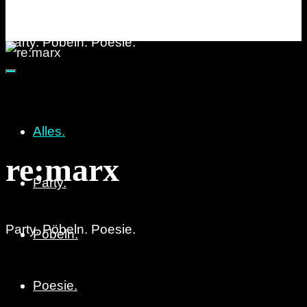
re:marx
Party. Pöbeln. Poesie.
Alles.
re:marx
Party.
Party. Pöbeln. Poesie.
Pöbeln.
Poesie.