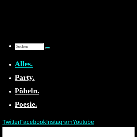
Zum
Inhalt
springen
Suchen
Alles.
nach:
Party.
Pöbeln.
Poesie.
Twitter
Facebook
Instagram
Youtube