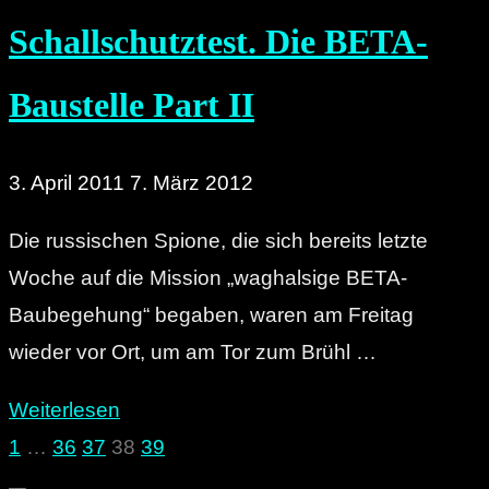
Schallschutztest. Die BETA-
Baustelle Part II
3. April 2011
7. März 2012
Die russischen Spione, die sich bereits letzte
Woche auf die Mission „waghalsige BETA-
Baubegehung“ begaben, waren am Freitag
wieder vor Ort, um am Tor zum Brühl …
"Between
Weiterlesen
The
1
…
36
37
38
39
Seitennummerierung
Bars: