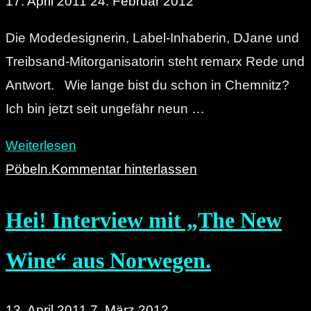
17. April 2011
24. Februar 2012
Klänge
Die Modedesignerin, Label-Inhaberin, DJane und
in
Treibsand-Mitorganisatorin steht remarx Rede und
der
Antwort. Wie lange bist du schon in Chemnitz?
BETA-
Ich bin jetzt seit ungefähr neun …
BAR
am
"Auf
Weiterlesen
16.04."
ein
Pöbeln.
Kommentar hinterlassen
Bier
Hei! Interview mit „The New
mit:
Cath
Wine“ aus Norwegen.
Boo"
13. April 2011
7. März 2012