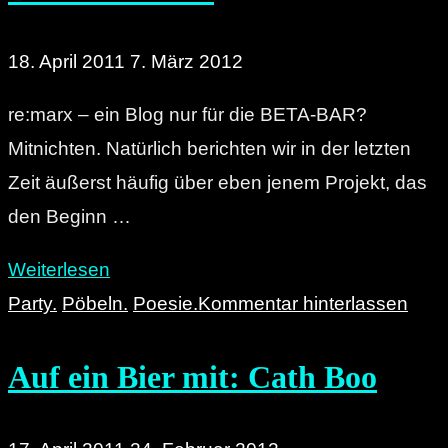
am
20.04."
18. April 2011
7. März 2012
re:marx – ein Blog nur für die BETA-BAR?
Mitnichten. Natürlich berichten wir in der letzten
Zeit äußerst häufig über eben jenem Projekt, das
den Beginn …
"BETA
Weiterlesen
BEATS
Party.
Pöbeln.
Poesie.
Kommentar hinterlassen
–
Auf ein Bier mit: Cath Boo
housige
und
minimale