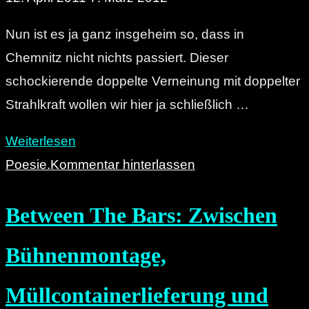
Nun ist es ja ganz insgeheim so, dass in
Chemnitz nicht nichts passiert. Dieser
schockierende doppelte Verneinung mit doppelter
Strahlkraft wollen wir hier ja schließlich …
"be
Weiterlesen
BETA!
Poesie.
Kommentar hinterlassen
Teil
Between The Bars: Zwischen
III
–
Bühnenmontage,
Die
Eröffnung."
Müllcontainerlieferung und