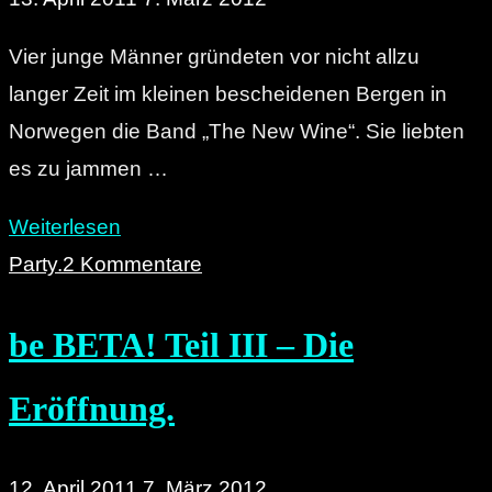
Vier junge Männer gründeten vor nicht allzu
langer Zeit im kleinen bescheidenen Bergen in
Norwegen die Band „The New Wine“. Sie liebten
es zu jammen …
"Hei!
Weiterlesen
Interview
Party.
2 Kommentare
mit
be BETA! Teil III – Die
„The
New
Eröffnung.
Wine“
aus
Norwegen."
12. April 2011
7. März 2012