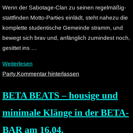
Wenn der Sabotage-Clan zu seinen regelmäßig-
stattfinden Motto-Parties einlädt, steht nahezu die
komplette studentische Gemeinde stramm, und
bewegt sich brav und, anfänglich zumindest noch,
gesittet ins …
"Cinema-
Weiterlesen
Konzert:
Party.
Kommentar hinterlassen
The
BETA BEATS – housige und
Winchester
Club
minimale Klänge in der BETA-
im
Weltecho
BAR am 16.04.