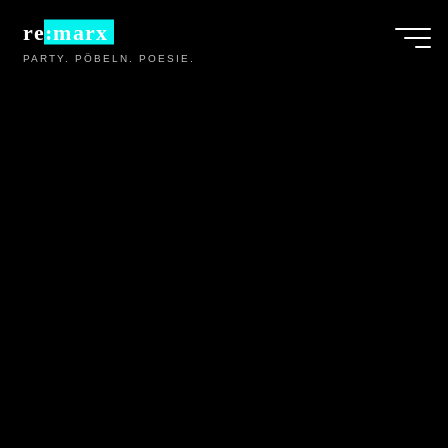
Zum
re:marx
Inhalt
PARTY. PÖBELN. POESIE.
springen