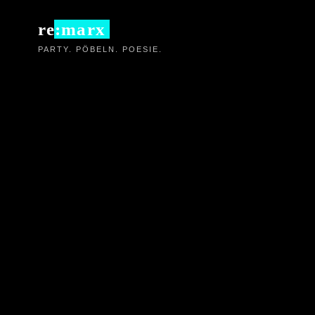
Zum
re:marx
Inhalt
PARTY. PÖBELN. POESIE.
springen