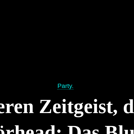
Party.
ren Zeitgeist, 
örhead: Das Bl