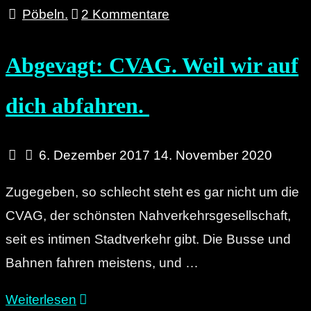
steigt
Pöbeln.
2 Kommentare
in
Abgevagt: CVAG. Weil wir auf
den
Ring.
dich abfahren.
Eine
Anleitung
zum
6. Dezember 2017
14. November 2020
Ringbusfahren."
Zugegeben, so schlecht steht es gar nicht um die
CVAG, der schönsten Nahverkehrsgesellschaft,
seit es intimen Stadtverkehr gibt. Die Busse und
Bahnen fahren meistens, und …
"Abgevagt:
Weiterlesen