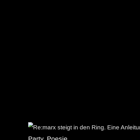
Party.
Poesie.