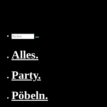
Zum
Inhalt
springen
Suchen
Alles.
nach:
Party.
Pöbeln.