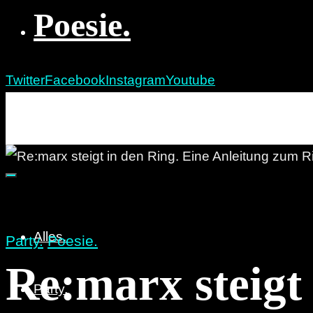
Poesie.
Twitter
Facebook
Instagram
Youtube
re:marx
Party. Pöbeln. Poesie.
Alles.
Party.
Poesie.
Re:marx steigt 
Party.