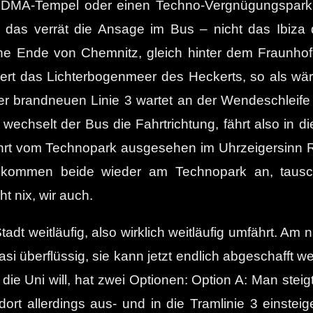
 MDMA-Tempel oder einen Techno-Vergnügungspark h
 das verrät die Ansage im Bus – nicht das Ibiz
che Ende von Chemnitz, gleich hinter dem Fraunhofe
zert das Lichterbogenmeer des Heckerts, so als wäre
 der brandneuen Linie 3 wartet an der Wendeschleife
wechselt der Bus die Fahrtrichtung, fährt also in 
 fährt vom Technopark ausgesehen im Uhrzeigersinn
 kommen beide wieder am Technopark an, taus
 nix, wir auch.
 Stadt weitläufig, also wirklich weitläufig umfährt.
si überflüssig, sie kann jetzt endlich abgeschafft 
e Uni will, hat zwei Optionen: Option A: Man steig
t allerdings aus- und in die Tramlinie 3 einsteig