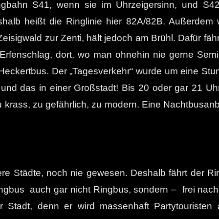
ingbahn S41, wenn sie im Uhrzeigersinn, und S42
shalb heißt die Ringlinie hier 82A/82B. Außerdem 
isigwald zur Zenti, hält jedoch am Brühl. Dafür fährt
enschlag, dort, wo man ohnehin nie gerne Seminar
 Heckertbus. Der „Tagesverkehr“ wurde um eine Stund
– und das in einer Großstadt! Bis 20 oder gar 21 U
zu krass, zu gefährlich, zu modern. Eine Nachtbusa
ere Städte, noch nie gewesen. Deshalb fährt der R
ingbus auch gar nicht Ringbus, sondern – frei nach
r Stadt, denn er wird massenhaft Partytouristen 