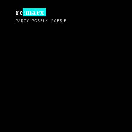
Zum
re:marx
Inhalt
PARTY. PÖBELN. POESIE.
springen