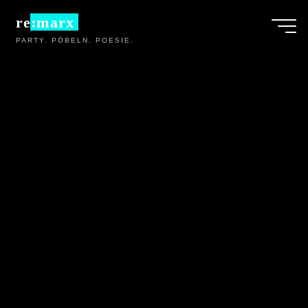
Zum
re:marx
Inhalt
PARTY. PÖBELN. POESIE.
springen