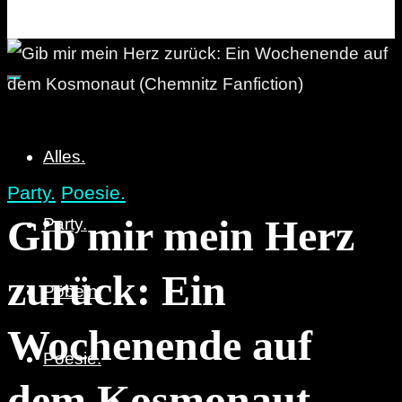
Party. Pöbeln. Poesie.
Alles.
Party.
Poesie.
Gib mir mein Herz
Party.
zurück: Ein
Pöbeln.
Wochenende auf
Poesie.
dem Kosmonaut