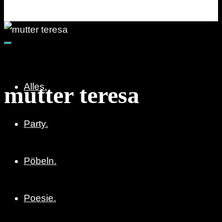
Party. Pöbeln. Poesie.
Alles.
mutter teresa
Party.
Pöbeln.
Poesie.