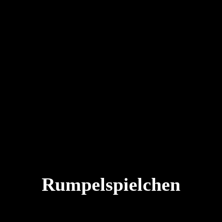
Rumpelspielchen