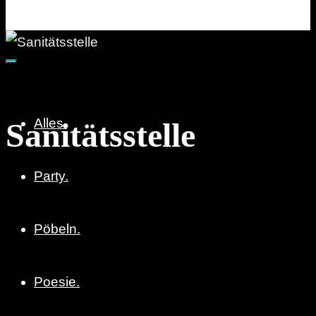
Party. Pöbeln. Poesie.
Alles.
Sanitätsstelle
Party.
Pöbeln.
Poesie.