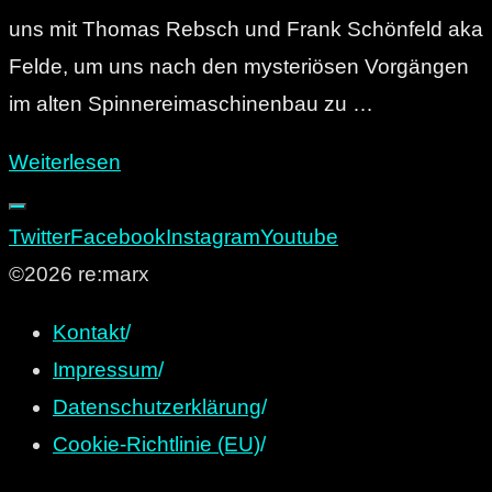
uns mit Thomas Rebsch und Frank Schönfeld aka
Thanks
Felde, um uns nach den mysteriösen Vorgängen
And
im alten Spinnereimaschinenbau zu …
Get
Ready!
"Interview:
Weiterlesen
Teil
Die
1
Spinnerei
Twitter
Facebook
Instagram
Youtube
–
Chemnitz
©2026 re:marx
Chemnitz:
+
Club
Kontakt
/
HimmelfahrtsTreibsand
Sanitätsstelle,
Impressum
/
am
27.02.2015"
Datenschutzerklärung
/
9.
Cookie-Richtlinie (EU)
/
Mai"