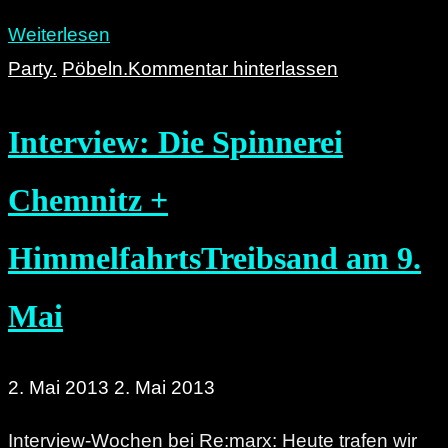
"Das
Weiterlesen
harte
Party.
Pöbeln.
Kommentar hinterlassen
Leben
Interview: Die Spinnerei
als
Rockstar
Chemnitz +
–
on
HimmelfahrtsTreibsand am 9.
the
road
Mai
als
Merchboy
2. Mai 2013
2. Mai 2013
von
Interview-Wochen bei Re:marx: Heute trafen wir
…