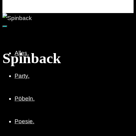
Party. Pöbeln. Poesie.
Alles.
Spinback
Party.
Pöbeln.
Poesie.