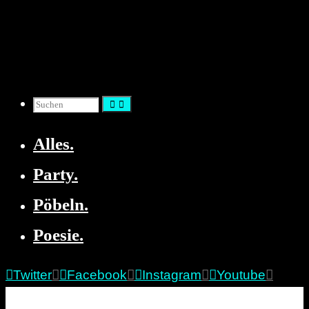
Zum
Inhalt
springen
Suchen
Alles.
nach:
Party.
Pöbeln.
Poesie.
Twitter
Facebook
Instagram
Youtube
re:marx