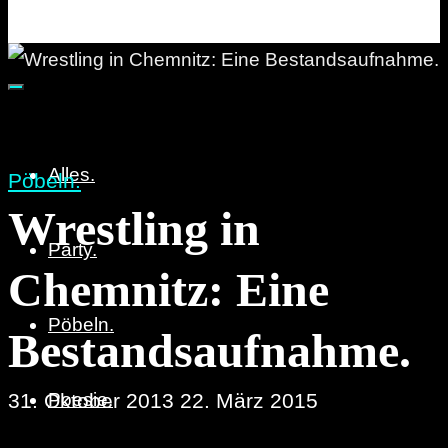
Party. Pöbeln. Poesie.
Alles.
Pöbeln.
Wrestling in
Party.
Chemnitz: Eine
Pöbeln.
Bestandsaufnahme.
31. Oktober 2013
Poesie.
22. März 2015