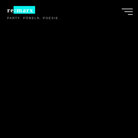
Zum
re:marx
Inhalt
PARTY. PÖBELN. POESIE.
springen