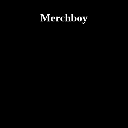
Merchboy