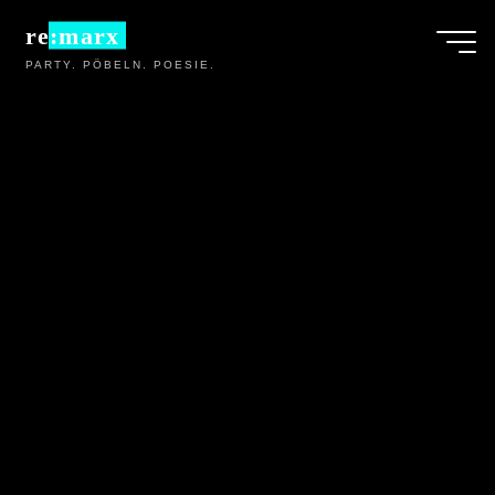
Zum
re:marx
Inhalt
PARTY. PÖBELN. POESIE.
springen