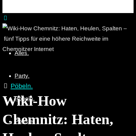
Party. Pöbeln. Poesie.
Alles.
Party.
Pöbeln.
Wiki-How
Pöbeln.
Chemnitz: Haten,
Poesie.